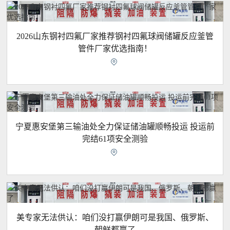
2026山东钢衬四氟厂家推荐钢衬四氟球阀储罐反应釜管
管件厂家优选指南！

宁夏惠安堡第三输油处全力保证储油罐顺畅投运 投运前
完结61项安全测验

美专家无法供认：咱们没打赢伊朗可是我国、俄罗斯、
朝鲜都赢了