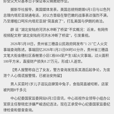
好受灾大众基本日子保证等灾祸救助作业。
据新华社报导，美国媒体发表，美国总统特朗普6月1日与以色列
总理内塔尼亚胡通电话，对以方晋级在黎巴嫩的战事表达强烈不满，
乃至爆粗口呵斥内塔尼亚胡“简直疯了”，打乱美国与伊朗的商洽。
辟 谣 “湖北安陆府河洪水冲断了桥梁”不实概况：近来，有网传
视频配文称“湖北安陆府河洪水冲断了桥梁”，引发重视。
2026年5月18日，贵州省三穗县公民政府网发布“1·21”亡人火灾
事端查询陈述。事端回忆2026年1月21日00时41分许，贵州省三穗县
文笔大街金穗社区香榭里小区C栋604室产生1起火灾事端，过火面积
100平方米，直接财产损失8.27万元，形成1人逝世。
【男人报警称自己了女友，警方查询发现系其酒后起争论，为宣
泄个人心情谎报警情，已被治安拘留】
男人买菜时1岁儿子逗玩店肆笼中兔子，食指简直被咬断，店家
被判赔8千多元
中心纪委国家监委网站6月2日音讯，中心巡视作业领导小组办公
室原主任黎晓宏涉嫌严峻违纪违法，现在正承受中心纪委国家监委纪
律检查和督查查询。