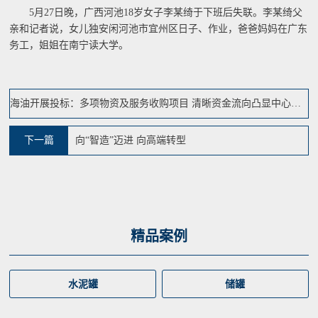
5月27日晚，广西河池18岁女子李某绮于下班后失联。李某绮父
亲和记者说，女儿独安闲河池市宜州区日子、作业，爸爸妈妈在广东
务工，姐姐在南宁读大学。
海油开展投标：多项物资及服务收购项目 清晰资金流向凸显中心价值
下一篇
向“智造”迈进 向高端转型
精品案例
水泥罐
储罐