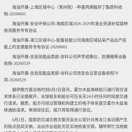
海油开展-上海区域中心（常州院）-甲基丙烯酸异丁酯质料收
购-20260601
海油开展-安全环保公司-海南区域2026-2029年渔业资源补偿苗种
放流服务专有协议
海油开展-湛江区域中心-配备技能公司海南区域钻采产品出产技
能上的支撑服务专有协议-20260601
海油开展-信息技能品类部-信科公司声学成像仪、防爆箱等设备
收购-20260529
海油开展-信息技能品类部-信科公司改变会议室设备收购70
项-20260529
据伊朗方面当地时刻6月2日音讯，霍尔木兹海峡船只通行答应请
求体系已全面敞开，全球船东和船长可在全天24小时任何时段提交通
行请求。据悉，船方可经过管理机构建立的电子体系提交霍尔木兹海
峡通航请求。审阅经往后，船只将取得通行答应。
6月2日，国家防灾减灾救灾委员会办公室针对黑龙江省近期产生
的极点劲风灾祸，派出作业组赴灾区实地检查灾情，辅导帮忙当地做