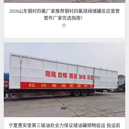
2026山东钢衬四氟厂家推荐钢衬四氟球阀储罐反应釜管
管件厂家优选指南！

宁夏惠安堡第三输油处全力保证储油罐顺畅投运 投运前